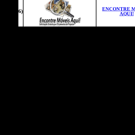
ENCONTRE M
6
)
AQUI!