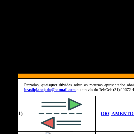
Prezados, quaisquer dúvidas sobre os recursos apresentados ab
brasilplanejado@hotmail.com
ou através do Tel/Cel: (21) 99672
1)
ORÇAMENTO 