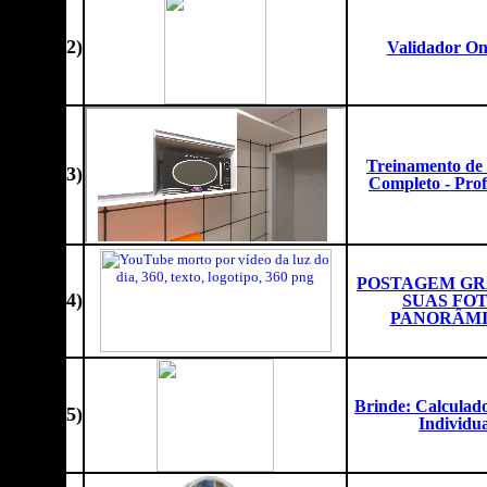
2)
Validador On
Treinamento de
3
)
Completo - Profi
POSTAGEM GR
4
)
SUAS FO
PANORÂMI
Brinde: Calculad
5
)
Individua